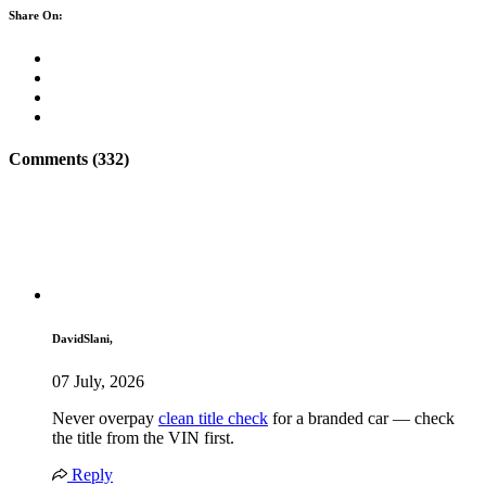
Share On:
Comments (332)
DavidSlani,
07 July, 2026
Never overpay
clean title check
for a branded car — check
the title from the VIN first.
Reply