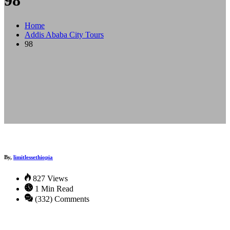
98
Home
Addis Ababa City Tours
98
By,
limitlessethiopia
827 Views
1 Min Read
(332) Comments